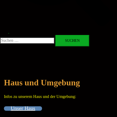
Toggle
menu
Suchen
nach:
Haus und Umgebung
Infos zu unserem Haus und der Umgebung:
Unser Haus