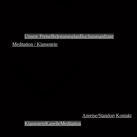
Unsere Preise
Belegungsplan
Buchungsanfrage
Meditation / Klangstein
Anreise/Standort
Kontakt
Klangstein
Kapelle
Meditation
Search