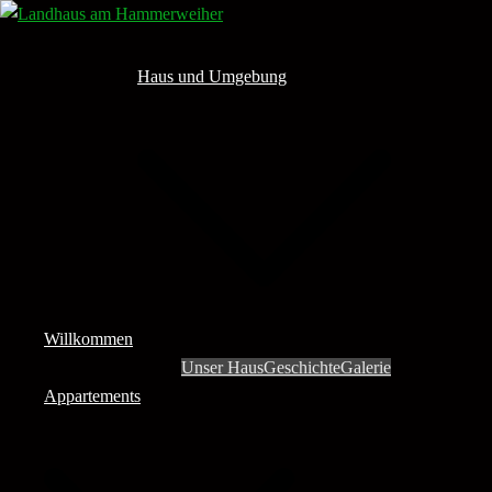
Zum
Inhalt
springen
Haus und Umgebung
Willkommen
Unser Haus
Geschichte
Galerie
Appartements