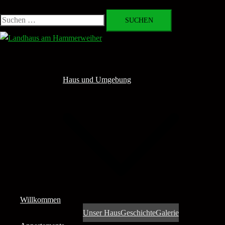
Suchen
nach:
Close
menu
Haus und Umgebung
Willkommen
Unser Haus
Geschichte
Galerie